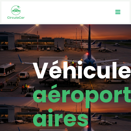
Véhicul
aéropor
aires